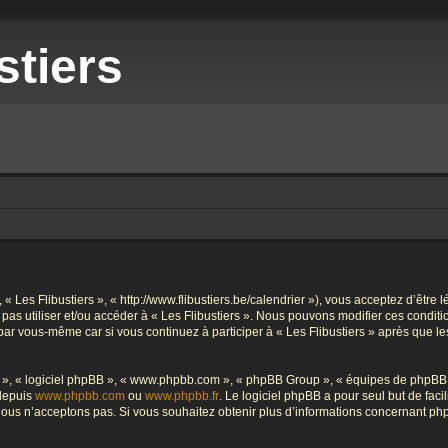
stiers
», « Les Flibustiers », « http://www.flibustiers.be/calendrier »), vous acceptez d’êt
e pas utiliser et/ou accéder à « Les Flibustiers ». Nous pouvons modifier ces condi
par vous-même car si vous continuez à participer à « Les Flibustiers » après que le
ur », « logiciel phpBB », « www.phpbb.com », « phpBB Group », « équipes de phpBB 
 depuis
www.phpbb.com
ou
www.phpbb.fr
. Le logiciel phpBB a pour seul but de faci
ous n’acceptons pas. Si vous souhaitez obtenir plus d’informations concernant ph