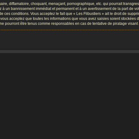
re, diffamatoire, choquant, menaçant, pornographique, etc. qui pourrait transgresse
ez à un bannissement immédiat et permanent et à un avertissement de la part de vot
ces conditions. Vous acceptez le fait que « Les Flibustiers » ait le droit de supprim
, vous acceptez que toutes les informations que vous avez saisies soient stockées 
B, ne pourront être tenus comme responsables en cas de tentative de piratage visa