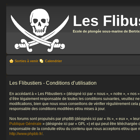
Les Flibu
Ecole de plongée sous-marine de Bertrix
Sorties à venir
Calendrier
Les Flibustiers - Conditions d’utilisation
En accédant à « Les Flibustiers » (désigné ici par « nous », « notre », « nos 
d’être légalement responsable de toutes les conditions suivantes, veuillez n
modifications, bien que nous vous conseillons de vérifier régulièrement cela 
responsable des conditions modifiées et/ou mises à jour.
Nos forums sont propulsés par phpBB (désignés ici par « ils », « eux », « le
Publique Générale
» (désignée ici par « GPL ») et qui peut être téléchargée
responsable de la conduite et/ou du contenu que nous acceptons et/ou que n
http://www.phpbb.fr/
.