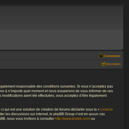
Connexion
Inscription
re légalement responsable des conditions suivantes. Si vous n’acceptez pas
tions à n’importe quel moment et nous essaierons de vous informer de ces
s modifications aient été effectuées, vous acceptez d’être légalement
») qui est une solution de création de forums déclarée sous la «
Licence
liter les discussions sur internet, le phpBB Group n’est en aucun cas
pBB, nous vous invitons à consulter
http://www.phpbb.com/
ou