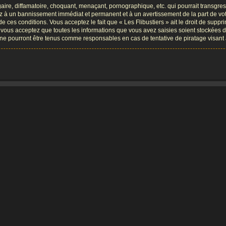
re, diffamatoire, choquant, menaçant, pornographique, etc. qui pourrait transgresse
ez à un bannissement immédiat et permanent et à un avertissement de la part de vot
ces conditions. Vous acceptez le fait que « Les Flibustiers » ait le droit de supprim
, vous acceptez que toutes les informations que vous avez saisies soient stockées 
B, ne pourront être tenus comme responsables en cas de tentative de piratage visa