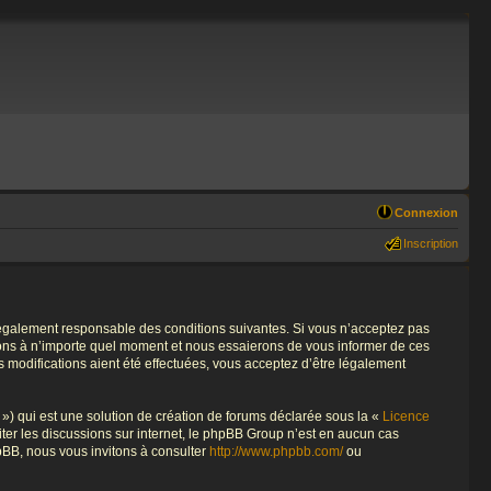
Connexion
Inscription
re légalement responsable des conditions suivantes. Si vous n’acceptez pas
tions à n’importe quel moment et nous essaierons de vous informer de ces
s modifications aient été effectuées, vous acceptez d’être légalement
») qui est une solution de création de forums déclarée sous la «
Licence
liter les discussions sur internet, le phpBB Group n’est en aucun cas
pBB, nous vous invitons à consulter
http://www.phpbb.com/
ou