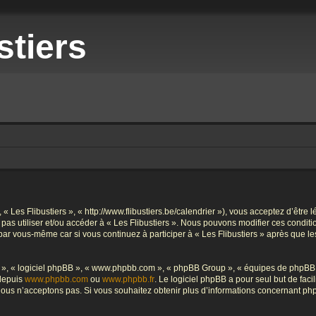
stiers
», « Les Flibustiers », « http://www.flibustiers.be/calendrier »), vous acceptez d’êt
e pas utiliser et/ou accéder à « Les Flibustiers ». Nous pouvons modifier ces condi
par vous-même car si vous continuez à participer à « Les Flibustiers » après que le
ur », « logiciel phpBB », « www.phpbb.com », « phpBB Group », « équipes de phpBB 
 depuis
www.phpbb.com
ou
www.phpbb.fr
. Le logiciel phpBB a pour seul but de faci
ous n’acceptons pas. Si vous souhaitez obtenir plus d’informations concernant ph