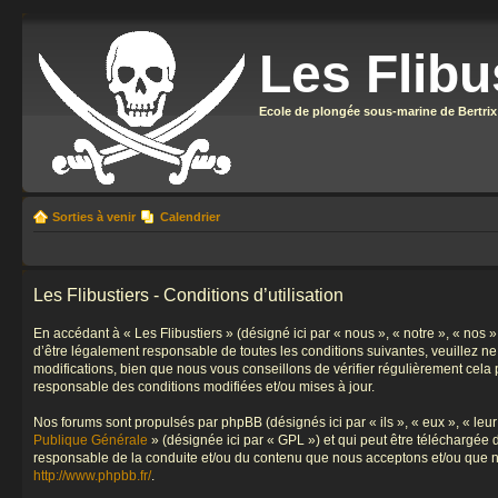
Les Flibu
Ecole de plongée sous-marine de Bertrix
Sorties à venir
Calendrier
Les Flibustiers - Conditions d’utilisation
En accédant à « Les Flibustiers » (désigné ici par « nous », « notre », « nos 
d’être légalement responsable de toutes les conditions suivantes, veuillez n
modifications, bien que nous vous conseillons de vérifier régulièrement cela 
responsable des conditions modifiées et/ou mises à jour.
Nos forums sont propulsés par phpBB (désignés ici par « ils », « eux », « le
Publique Générale
» (désignée ici par « GPL ») et qui peut être téléchargée
responsable de la conduite et/ou du contenu que nous acceptons et/ou que n
http://www.phpbb.fr/
.