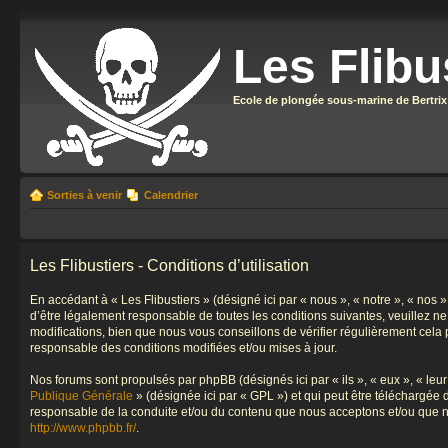
Les Flibu
Ecole de plongée sous-marine de Bertrix
Sorties à venir
Calendrier
Les Flibustiers - Conditions d’utilisation
En accédant à « Les Flibustiers » (désigné ici par « nous », « notre », « nos 
d’être légalement responsable de toutes les conditions suivantes, veuillez n
modifications, bien que nous vous conseillons de vérifier régulièrement cela 
responsable des conditions modifiées et/ou mises à jour.
Nos forums sont propulsés par phpBB (désignés ici par « ils », « eux », « le
Publique Générale
» (désignée ici par « GPL ») et qui peut être téléchargée
responsable de la conduite et/ou du contenu que nous acceptons et/ou que n
http://www.phpbb.fr/
.