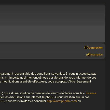
Connexion
Inscription
re légalement responsable des conditions suivantes. Si vous n’acceptez pas
tions à n’importe quel moment et nous essaierons de vous informer de ces
s modifications aient été effectuées, vous acceptez d’être légalement
») qui est une solution de création de forums déclarée sous la «
Licence
liter les discussions sur internet, le phpBB Group n’est en aucun cas
pBB, nous vous invitons à consulter
http://www.phpbb.com/
ou