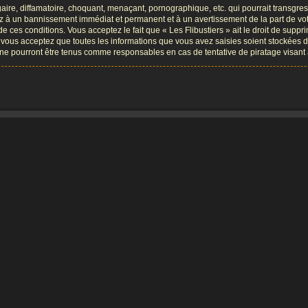
re, diffamatoire, choquant, menaçant, pornographique, etc. qui pourrait transgresse
ez à un bannissement immédiat et permanent et à un avertissement de la part de vot
ces conditions. Vous acceptez le fait que « Les Flibustiers » ait le droit de supprim
, vous acceptez que toutes les informations que vous avez saisies soient stockées 
B, ne pourront être tenus comme responsables en cas de tentative de piratage visa