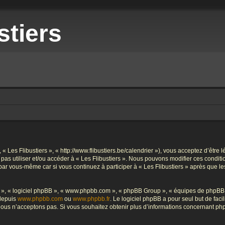
stiers
», « Les Flibustiers », « http://www.flibustiers.be/calendrier »), vous acceptez d’êt
e pas utiliser et/ou accéder à « Les Flibustiers ». Nous pouvons modifier ces condi
par vous-même car si vous continuez à participer à « Les Flibustiers » après que le
ur », « logiciel phpBB », « www.phpbb.com », « phpBB Group », « équipes de phpBB 
 depuis
www.phpbb.com
ou
www.phpbb.fr
. Le logiciel phpBB a pour seul but de faci
ous n’acceptons pas. Si vous souhaitez obtenir plus d’informations concernant ph