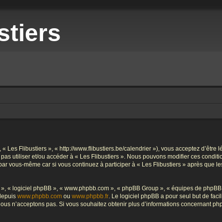
stiers
», « Les Flibustiers », « http://www.flibustiers.be/calendrier »), vous acceptez d’êt
e pas utiliser et/ou accéder à « Les Flibustiers ». Nous pouvons modifier ces condi
par vous-même car si vous continuez à participer à « Les Flibustiers » après que le
ur », « logiciel phpBB », « www.phpbb.com », « phpBB Group », « équipes de phpBB 
 depuis
www.phpbb.com
ou
www.phpbb.fr
. Le logiciel phpBB a pour seul but de faci
ous n’acceptons pas. Si vous souhaitez obtenir plus d’informations concernant ph