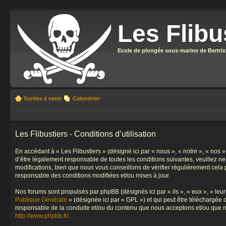
Les Flibu
Ecole de plongée sous-marine de Bertrix
Sorties à venir
Calendrier
Les Flibustiers - Conditions d’utilisation
En accédant à « Les Flibustiers » (désigné ici par « nous », « notre », « nos 
d’être légalement responsable de toutes les conditions suivantes, veuillez n
modifications, bien que nous vous conseillons de vérifier régulièrement cela 
responsable des conditions modifiées et/ou mises à jour.
Nos forums sont propulsés par phpBB (désignés ici par « ils », « eux », « le
Publique Générale
» (désignée ici par « GPL ») et qui peut être téléchargée
responsable de la conduite et/ou du contenu que nous acceptons et/ou que n
http://www.phpbb.fr/
.