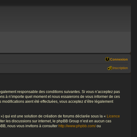
Connexion
Inscription
re légalement responsable des conditions suivantes. Si vous n’acceptez pas
tions à n’importe quel moment et nous essaierons de vous informer de ces
s modifications aient été effectuées, vous acceptez d’être légalement
») qui est une solution de création de forums déclarée sous la «
Licence
liter les discussions sur internet, le phpBB Group n’est en aucun cas
pBB, nous vous invitons à consulter
http://www.phpbb.com/
ou