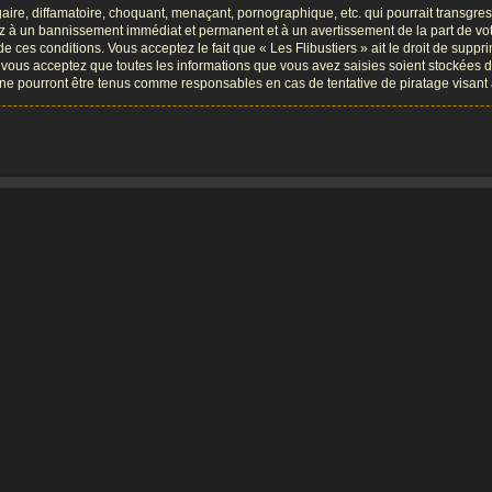
re, diffamatoire, choquant, menaçant, pornographique, etc. qui pourrait transgresse
ez à un bannissement immédiat et permanent et à un avertissement de la part de vot
ces conditions. Vous acceptez le fait que « Les Flibustiers » ait le droit de supprim
, vous acceptez que toutes les informations que vous avez saisies soient stockées 
B, ne pourront être tenus comme responsables en cas de tentative de piratage visa