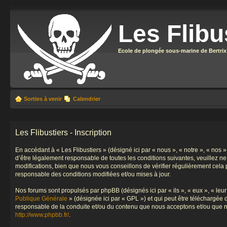
Les Flibu
Ecole de plongée sous-marine de Bertrix
Sorties à venir
Calendrier
Les Flibustiers - Inscription
En accédant à « Les Flibustiers » (désigné ici par « nous », « notre », « nos 
d’être légalement responsable de toutes les conditions suivantes, veuillez n
modifications, bien que nous vous conseillons de vérifier régulièrement cela 
responsable des conditions modifiées et/ou mises à jour.
Nos forums sont propulsés par phpBB (désignés ici par « ils », « eux », « le
Publique Générale
» (désignée ici par « GPL ») et qui peut être téléchargée
responsable de la conduite et/ou du contenu que nous acceptons et/ou que n
http://www.phpbb.fr/
.