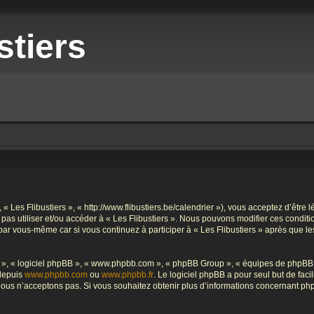
stiers
», « Les Flibustiers », « http://www.flibustiers.be/calendrier »), vous acceptez d’êt
e pas utiliser et/ou accéder à « Les Flibustiers ». Nous pouvons modifier ces condi
par vous-même car si vous continuez à participer à « Les Flibustiers » après que le
ur », « logiciel phpBB », « www.phpbb.com », « phpBB Group », « équipes de phpBB 
 depuis
www.phpbb.com
ou
www.phpbb.fr
. Le logiciel phpBB a pour seul but de faci
ous n’acceptons pas. Si vous souhaitez obtenir plus d’informations concernant ph