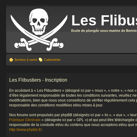
Les Flibu
Ecole de plongée sous-marine de Bertrix
Sorties à venir
Calendrier
Les Flibustiers - Inscription
En accédant à « Les Flibustiers » (désigné ici par « nous », « notre », « nos 
d’être légalement responsable de toutes les conditions suivantes, veuillez n
modifications, bien que nous vous conseillons de vérifier régulièrement cela 
responsable des conditions modifiées et/ou mises à jour.
Nos forums sont propulsés par phpBB (désignés ici par « ils », « eux », « le
Publique Générale
» (désignée ici par « GPL ») et qui peut être téléchargée
responsable de la conduite et/ou du contenu que nous acceptons et/ou que n
http://www.phpbb.fr/
.