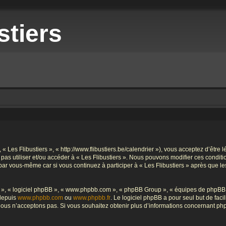
stiers
», « Les Flibustiers », « http://www.flibustiers.be/calendrier »), vous acceptez d’êt
e pas utiliser et/ou accéder à « Les Flibustiers ». Nous pouvons modifier ces condi
par vous-même car si vous continuez à participer à « Les Flibustiers » après que le
ur », « logiciel phpBB », « www.phpbb.com », « phpBB Group », « équipes de phpBB 
 depuis
www.phpbb.com
ou
www.phpbb.fr
. Le logiciel phpBB a pour seul but de faci
ous n’acceptons pas. Si vous souhaitez obtenir plus d’informations concernant ph