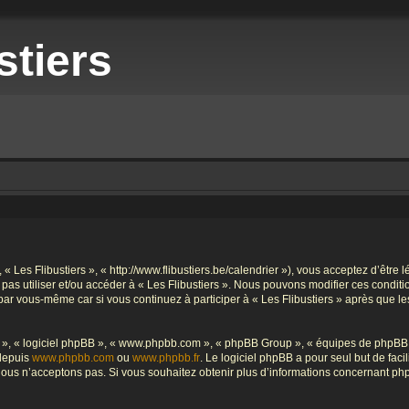
stiers
», « Les Flibustiers », « http://www.flibustiers.be/calendrier »), vous acceptez d’êt
e pas utiliser et/ou accéder à « Les Flibustiers ». Nous pouvons modifier ces condi
par vous-même car si vous continuez à participer à « Les Flibustiers » après que le
ur », « logiciel phpBB », « www.phpbb.com », « phpBB Group », « équipes de phpBB 
 depuis
www.phpbb.com
ou
www.phpbb.fr
. Le logiciel phpBB a pour seul but de faci
ous n’acceptons pas. Si vous souhaitez obtenir plus d’informations concernant ph