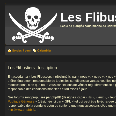
Les Flibu
Ecole de plongée sous-marine de Bertrix
Sorties à venir
Calendrier
Les Flibustiers - Inscription
En accédant à « Les Flibustiers » (désigné ici par « nous », « notre », « nos 
d’être légalement responsable de toutes les conditions suivantes, veuillez n
modifications, bien que nous vous conseillons de vérifier régulièrement cela 
responsable des conditions modifiées et/ou mises à jour.
Nos forums sont propulsés par phpBB (désignés ici par « ils », « eux », « le
Publique Générale
» (désignée ici par « GPL ») et qui peut être téléchargée
responsable de la conduite et/ou du contenu que nous acceptons et/ou que n
http://www.phpbb.fr/
.