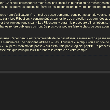
ons. Ceci peut correspondre mais n’est pas limité à la publication de messages en
es messages que vous publiez après votre inscription et lors de votre connexion (dési
votre nom d’utilisateur »), un mot de passe personnel vous permettant de vous conn
te sur « Les Flibustiers » sont protégées par les lois de protection des données a
r électronique requis par « Les Flibustiers » durant la procédure d’inscription, sont
aitez rendre publiques ou non. De plus, vous pouvez faire le choix de vous abonner
 sécurisé. Cependant, il est recommandé de ne pas utiliser le même mot de passe sur
. En aucun cas une personne affiliée à « Les Flibustiers », à phpBB ou à un site d
n « J’ai perdu mon mot de passe » qui est fournie par le logiciel phpBB. Ce proces
asse afin que vous puissiez reprendre le contrôle de votre compte.