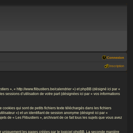
Connexion
Inscription
stiers », « http://www.flibustiers.be/calendrier ») et phpBB (désigné ici par «
es sessions d’utilisation de votre part (désignées ici par « vos informations
cookies qui sont de petits fichiers texte téléchargés dans les fichiers
utilisateur ») et un identifiant de session anonyme (désigné ici par «
ts de « Les Flibustiers », archivant de ce fait tous les sujets que vous avez
rir uniquement les pages créées par le logiciel phpBB. La seconde manière