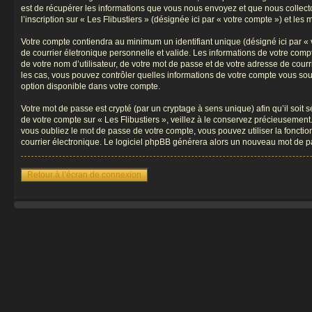
est de récupérer les informations que vous nous envoyez et que nous collect
l’inscription sur « Les Flibustiers » (désignée ici par « votre compte ») et l
Votre compte contiendra au minimum un identifiant unique (désigné ici par « 
de courrier életronique personnelle et valide. Les informations de votre comp
de votre nom d’utilisateur, de votre mot de passe et de votre adresse de courrie
les cas, vous pouvez contrôler quelles informations de votre compte vous souh
option disponible dans votre compte.
Votre mot de passe est crypté (par un cryptage à sens unique) afin qu’il soit
de votre compte sur « Les Flibustiers », veillez à le conservez précieusement
vous oubliez le mot de passe de votre compte, vous pouvez utiliser la fonctio
courrier électronique. Le logiciel phpBB générera alors un nouveau mot de p
Retour à l’écran de connexion