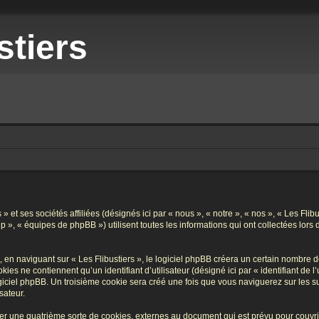
stiers
» et ses sociétés affiliées (désignés ici par « nous », « notre », « nos », « Les Flibu
 », « équipes de phpBB ») utilisent toutes les informations qui ont collectées lors d
n naviguant sur « Les Flibustiers », le logiciel phpBB créera un certain nombre de 
es ne contiennent qu’un identifiant d’utilisateur (désigné ici par « identifiant de l’
iciel phpBB. Un troisième cookie sera créé une fois que vous naviguerez sur les suje
sateur.
éer une quatrième sorte de cookies, externes au document qui est prévu pour couv