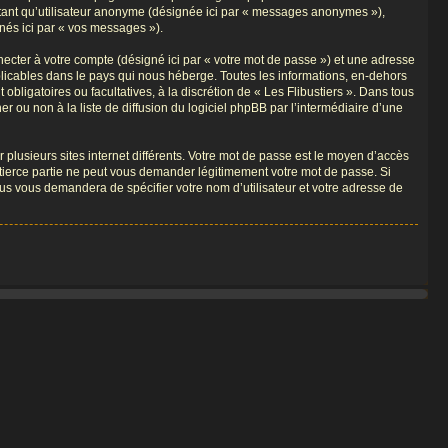
 tant qu’utilisateur anonyme (désignée ici par « messages anonymes »),
gnés ici par « vos messages »).
ecter à votre compte (désigné ici par « votre mot de passe ») et une adresse
pplicables dans le pays qui nous héberge. Toutes les informations, en-dehors
 obligatoires ou facultatives, à la discrétion de « Les Flibustiers ». Dans tous
 ou non à la liste de diffusion du logiciel phpBB par l’intermédiaire d’une
 plusieurs sites internet différents. Votre mot de passe est le moyen d’accès
e tierce partie ne peut vous demander légitimement votre mot de passe. Si
sus vous demandera de spécifier votre nom d’utilisateur et votre adresse de