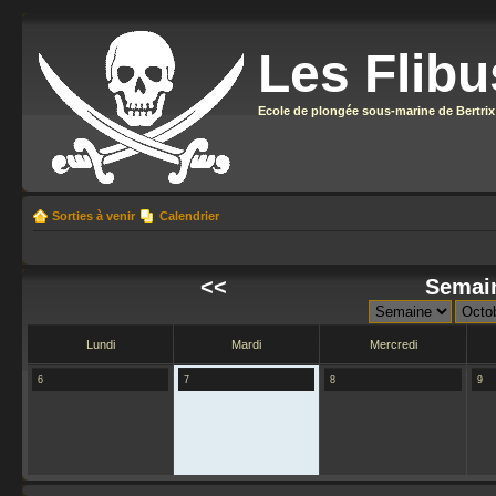
Les Flibu
Ecole de plongée sous-marine de Bertrix
Sorties à venir
Calendrier
<<
Semain
Lundi
Mardi
Mercredi
6
7
8
9