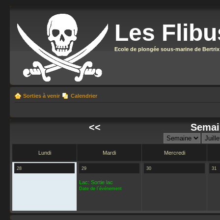
Les Flibu
Ecole de plongée sous-marine de Bertrix
Sorties à venir
Calendrier
<<
Semain
Lundi
Mardi
Mercredi
28
29
30
31
Lac: Sortie lac
Date de l´événement