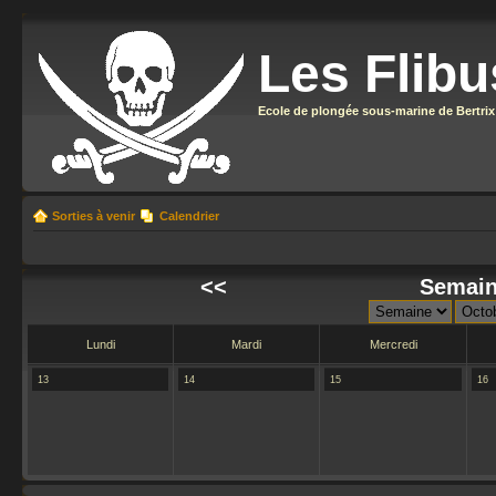
Les Flibu
Ecole de plongée sous-marine de Bertrix
Sorties à venir
Calendrier
<<
Semain
Lundi
Mardi
Mercredi
13
14
15
16