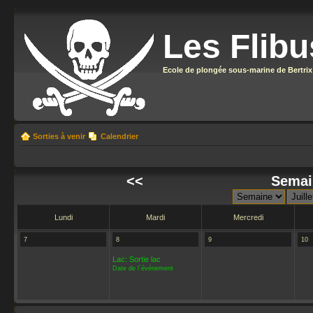
Les Flibu
Ecole de plongée sous-marine de Bertrix
Sorties à venir
Calendrier
<<
Semain
Lundi
Mardi
Mercredi
7
8
9
10
Lac: Sortie lac
Date de l´événement