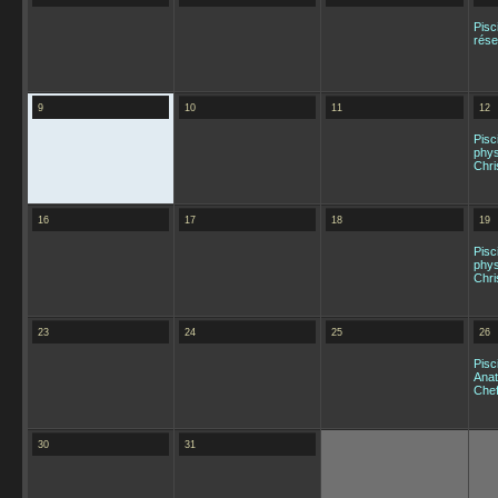
Pisc
rése
9
10
11
12
Pisc
phys
Chri
16
17
18
19
Pisc
phys
Chri
23
24
25
26
Pisc
Anat
Che
30
31