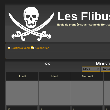
Les Flibu
Ecole de plongée sous-marine de Bertrix
Sorties à venir
Calendrier
<<
Mois 
Lundi
Mardi
Mercredi
2
3
4
5