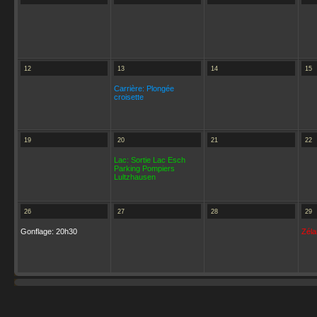
12
13
14
15
Carrière: Plongée
croisette
19
20
21
22
Lac: Sortie Lac Esch
Parking Pompiers
Lultzhausen
26
27
28
29
Gonflage: 20h30
Zéla