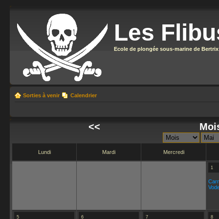
Les Flibu
Ecole de plongée sous-marine de Bertrix
Sorties à venir
Calendrier
<<
Moi
Lundi
Mardi
Mercredi
1
Carr
Vode
5
6
7
8