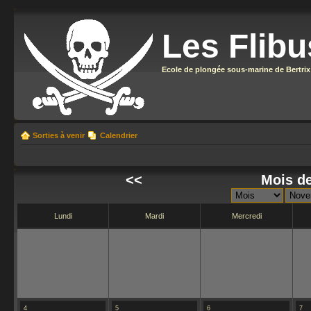
Les Flibu
Ecole de plongée sous-marine de Bertrix
Sorties à venir
Calendrier
<<
Mois d
Lundi
Mardi
Mercredi
4
5
6
7