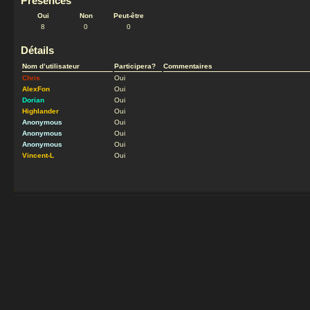
Présences
Oui
Non
Peut-être
8
0
0
Détails
Nom d’utilisateur
Participera?
Commentaires
Chris
Oui
AlexFon
Oui
Dorian
Oui
Highlander
Oui
Anonymous
Oui
Anonymous
Oui
Anonymous
Oui
Vincent-L
Oui