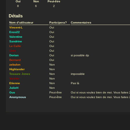
Oui
Non
Peut-être
8
6
2
Détails
Nom d’utilisateur
Participera?
Commentaires
Vincent-L
Oui
Enzo22
Oui
Valentine
Oui
Sandrine
Oui
Le Calle
Oui
Dom
Oui
Dorian
Oui
si possible dp
Bernard
Oui
zebulon
Non
Highlander
Non
Tosaure Jones
Non
impossible
Valérie
Non
Etienne
Non
Pas là
JulieH
Non
Gus
Peut-être
Oui si vous voulez bien de moi. Vous faites
Anonymous
Peut-être
Oui si vous voulez bien de moi. Vous faites