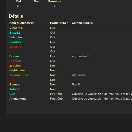
Oui
Non
Peut-être
8
6
2
Détails
Nom d’utilisateur
Participera?
Commentaires
Vincent-L
Oui
Enzo22
Oui
Valentine
Oui
Sandrine
Oui
Le Calle
Oui
Dom
Oui
Dorian
Oui
si possible dp
Bernard
Oui
zebulon
Non
Highlander
Non
Tosaure Jones
Non
impossible
Valérie
Non
Etienne
Non
Pas là
JulieH
Non
Gus
Peut-être
Oui si vous voulez bien de moi. Vous faites
Anonymous
Peut-être
Oui si vous voulez bien de moi. Vous faites