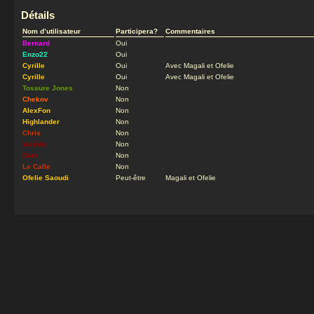
Détails
Nom d’utilisateur
Participera?
Commentaires
Bernard
Oui
Enzo22
Oui
Cyrille
Oui
Avec Magali et Ofelie
Cyrille
Oui
Avec Magali et Ofelie
Tosaure Jones
Non
Chekov
Non
AlexFon
Non
Highlander
Non
Chris
Non
Valérie
Non
Dom
Non
Le Calle
Non
Ofelie Saoudi
Peut-être
Magali et Ofelie