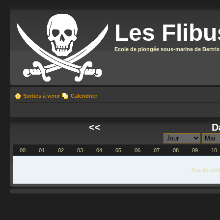
Les Flibu
Ecole de plongée sous-marine de Bertrix
Sorties à venir
Calendrier
<<
D
00
01
02
03
04
05
06
07
08
09
10
Pas de sort