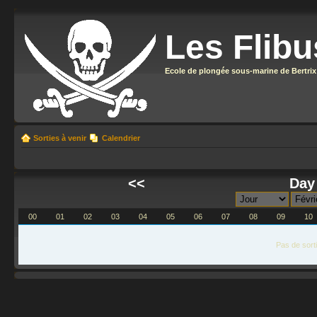
Les Flibu
Ecole de plongée sous-marine de Bertrix
Sorties à venir
Calendrier
<<
Day 
00
01
02
03
04
05
06
07
08
09
10
Pas de sort