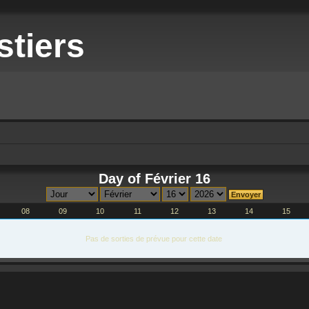
stiers
Day of Février 16
08
09
10
11
12
13
14
15
Pas de sorties de prévue pour cette date