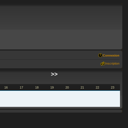
Connexion
Inscription
>>
16
17
18
19
20
21
22
23