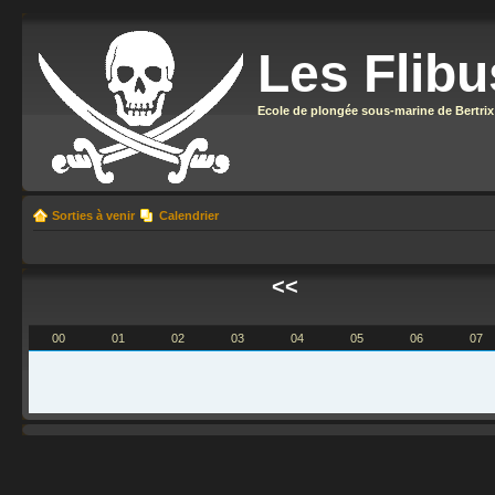
Les Flibu
Ecole de plongée sous-marine de Bertrix
Sorties à venir
Calendrier
<<
00
01
02
03
04
05
06
07