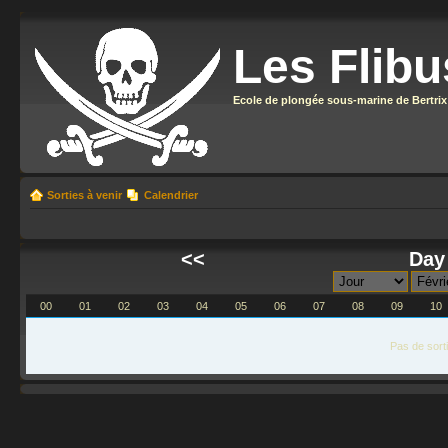
Les Flibu
Ecole de plongée sous-marine de Bertrix
Sorties à venir
Calendrier
<<
Day 
00
01
02
03
04
05
06
07
08
09
10
Pas de sort