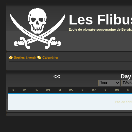
Les Flibu
Ecole de plongée sous-marine de Bertrix
Sorties à venir
Calendrier
<<
Day 
00
01
02
03
04
05
06
07
08
09
10
Pas de sort