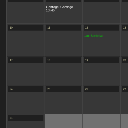
Gonflage: Gonflage
18h45
10
11
12
13
Lac: Sortie lac
17
18
19
20
24
25
26
27
31