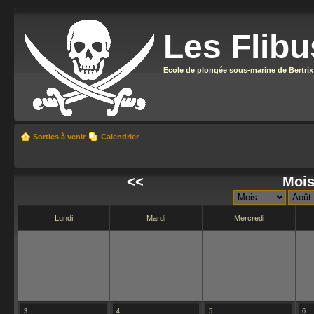
Les Flibu
Ecole de plongée sous-marine de Bertrix
Sorties à venir
Calendrier
<<
Mois
Lundi
Mardi
Mercredi
3
4
5
6