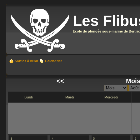
Les Flibu
Ecole de plongée sous-marine de Bertrix
Sorties à venir
Calendrier
<<
Mois
Lundi
Mardi
Mercredi
3
4
5
6