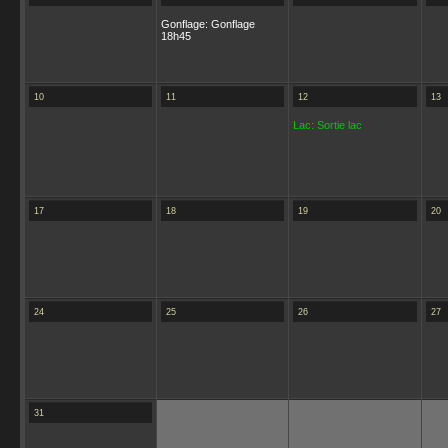
Gonflage: Gonflage
18h45
10
11
12
13
Lac: Sortie lac
17
18
19
20
24
25
26
27
31