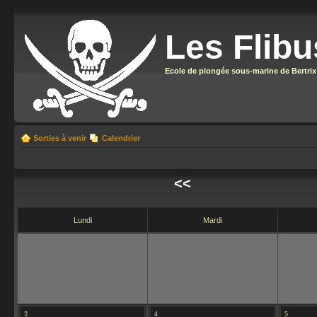
Les Flibu
Ecole de plongée sous-marine de Bertrix
Sorties à venir
Calendrier
<<
Lundi
Mardi
3
4
5