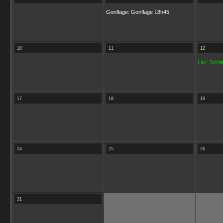
Gonflage: Gonflage 18h45
10
11
12
Lac: Sortie
17
18
19
24
25
26
31