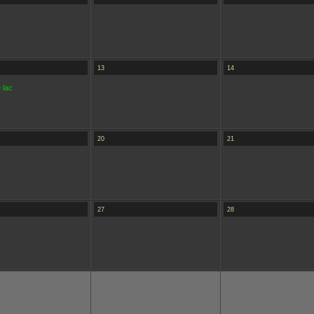
13
14
 lac
20
21
27
28