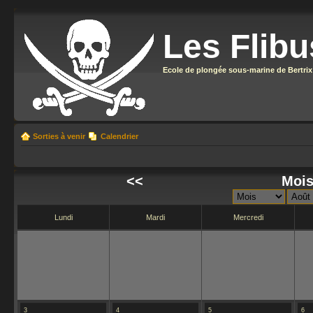
Les Flibu
Ecole de plongée sous-marine de Bertrix
Sorties à venir
Calendrier
<<
Mois
Lundi
Mardi
Mercredi
3
4
5
6