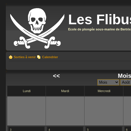
Les Flibu
Ecole de plongée sous-marine de Bertrix
Sorties à venir
Calendrier
<<
Mois
Lundi
Mardi
Mercredi
3
4
5
6