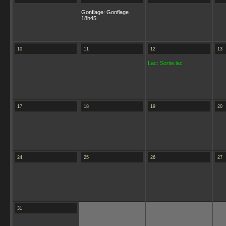
Gonflage: Gonflage
18h45
10
11
12
13
Lac: Sortie lac
17
18
19
20
24
25
26
27
31