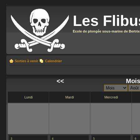
Les Flibu
Ecole de plongée sous-marine de Bertrix
Sorties à venir
Calendrier
<<
Mois
Lundi
Mardi
Mercredi
3
4
5
6