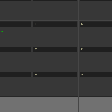
13
14
 lac
20
21
27
28