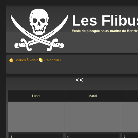
Les Flibu
Ecole de plongée sous-marine de Bertrix
Sorties à venir
Calendrier
<<
Lundi
Mardi
3
4
5