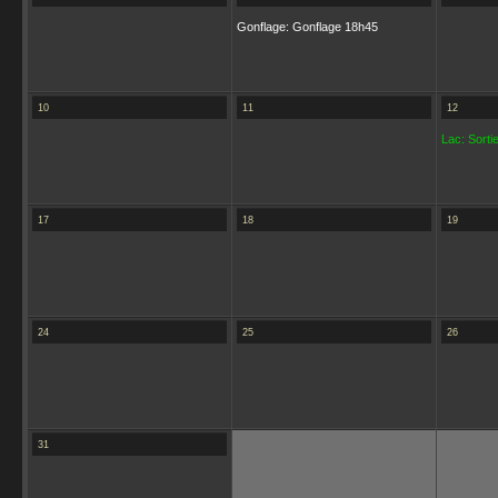
Gonflage: Gonflage 18h45
10
11
12
Lac: Sortie
17
18
19
24
25
26
31