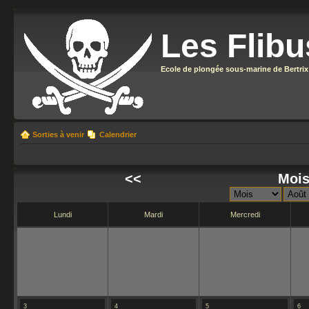
Les Flibu
Ecole de plongée sous-marine de Bertrix
Sorties à venir
Calendrier
<<
Mois
Lundi
Mardi
Mercredi
3
4
5
6