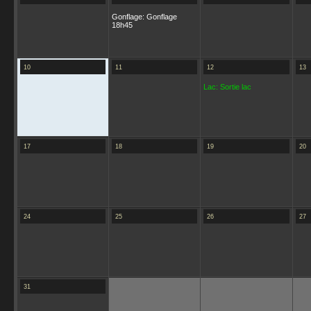
Gonflage: Gonflage
18h45
10
11
12
13
Lac: Sortie lac
17
18
19
20
24
25
26
27
31