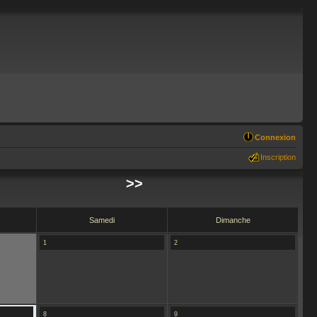
Connexion
Inscription
>>
Samedi
Dimanche
1
2
8
9