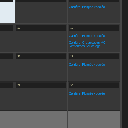
Carrière: Plongée vodelée
15
16
Carrière: Plongée vodelée
Carrière: Organisation MC -
Remontées Sauvetage
22
23
Carrière: Plongée vodelée
29
30
Carrière: Plongée vodelée