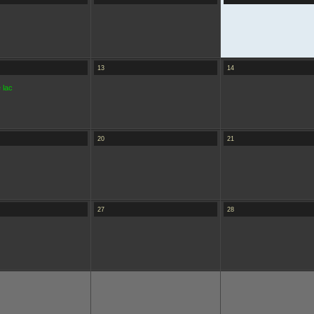
13
14
 lac
20
21
27
28