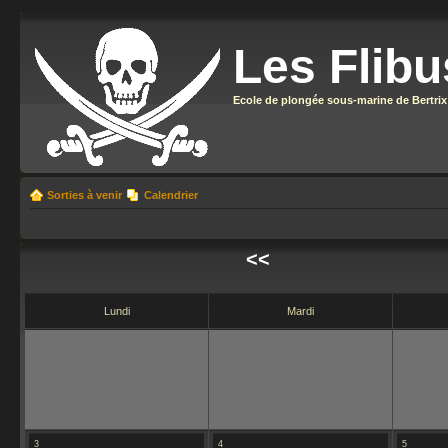
Les Flibu
Ecole de plongée sous-marine de Bertrix
Sorties à venir
Calendrier
<<
Lundi
Mardi
3
4
5