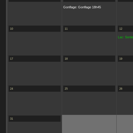
Gonflage: Gonflage 18h45
10
11
12
Lac: Sortie
17
18
19
24
25
26
31