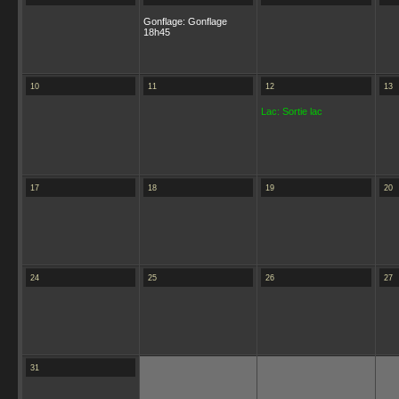
Gonflage: Gonflage
18h45
10
11
12
13
Lac: Sortie lac
17
18
19
20
24
25
26
27
31