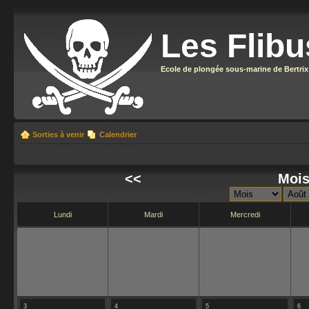
Les Flibu
Ecole de plongée sous-marine de Bertrix
Sorties à venir
Calendrier
<<
Mois
Lundi
Mardi
Mercredi
3
4
5
6