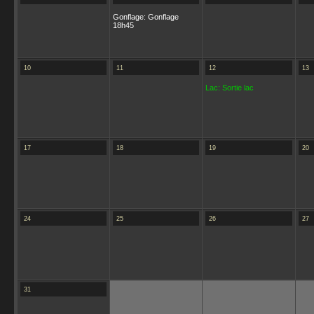
Gonflage: Gonflage
18h45
10
11
12
13
Lac: Sortie lac
17
18
19
20
24
25
26
27
31