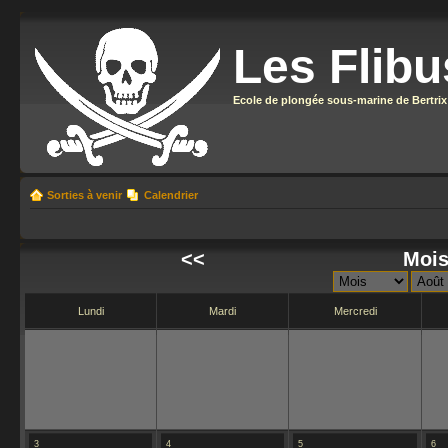
Les Flibu
Ecole de plongée sous-marine de Bertrix
Sorties à venir
Calendrier
<<
Mois
Lundi
Mardi
Mercredi
3
4
5
6