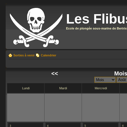
Les Flibu
Ecole de plongée sous-marine de Bertrix
Sorties à venir
Calendrier
<<
Mois
Lundi
Mardi
Mercredi
3
4
5
6