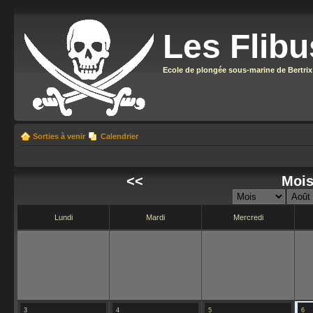
Les Flibu
Ecole de plongée sous-marine de Bertrix
Sorties à venir
Calendrier
<<
Mois
Lundi
Mardi
Mercredi
3
4
5
6