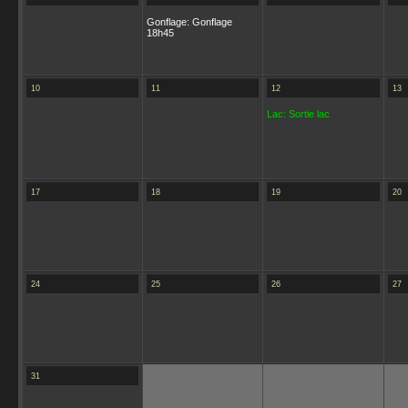
Gonflage: Gonflage
18h45
10
11
12
13
Lac: Sortie lac
17
18
19
20
24
25
26
27
31