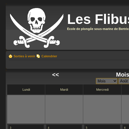
Les Flibu
Ecole de plongée sous-marine de Bertrix
Sorties à venir
Calendrier
<<
Mois
Lundi
Mardi
Mercredi
3
4
5
6