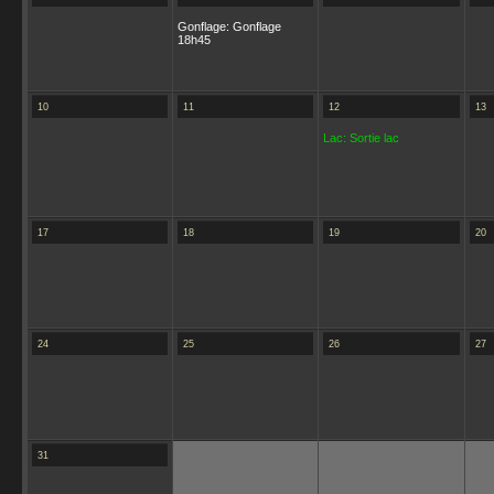
Gonflage: Gonflage
18h45
10
11
12
13
Lac: Sortie lac
17
18
19
20
24
25
26
27
31