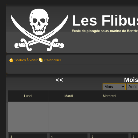
Les Flibu
Ecole de plongée sous-marine de Bertrix
Sorties à venir
Calendrier
<<
Mois
Lundi
Mardi
Mercredi
3
4
5
6