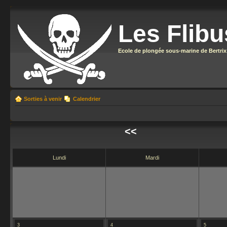
Les Flibu
Ecole de plongée sous-marine de Bertrix
Sorties à venir
Calendrier
<<
Lundi
Mardi
3
4
5