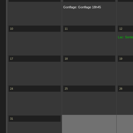
Gonflage: Gonflage 18h45
10
11
12
Lac: Sortie
17
18
19
24
25
26
31