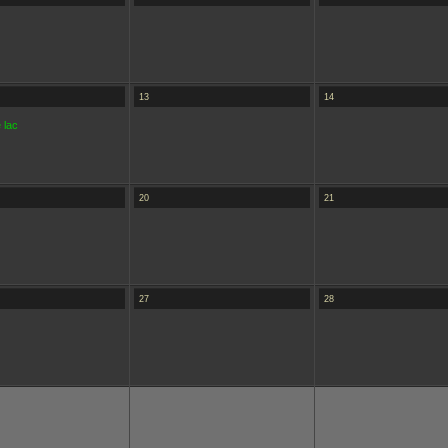
13
14
 lac
20
21
27
28