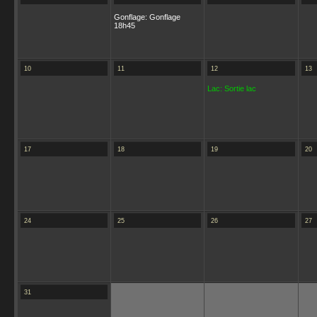
Gonflage: Gonflage
18h45
10
11
12
13
Lac: Sortie lac
17
18
19
20
24
25
26
27
31