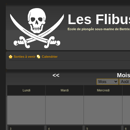
Les Flibu
Ecole de plongée sous-marine de Bertrix
Sorties à venir
Calendrier
<<
Mois
Lundi
Mardi
Mercredi
3
4
5
6