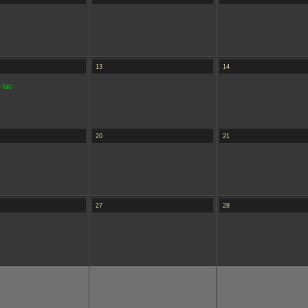
13
14
 lac
20
21
27
28