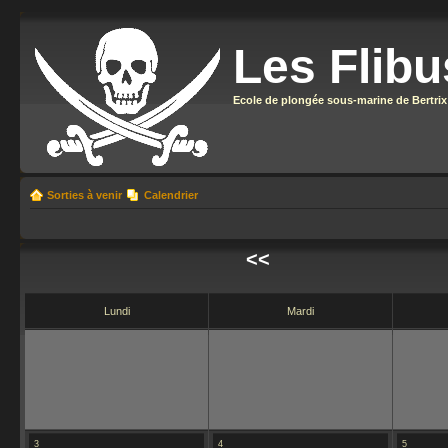
Les Flibu
Ecole de plongée sous-marine de Bertrix
Sorties à venir
Calendrier
<<
Lundi
Mardi
3
4
5