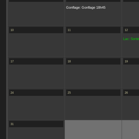
Gonflage: Gonflage 18h45
10
11
12
Lac: Sortie
17
18
19
24
25
26
31