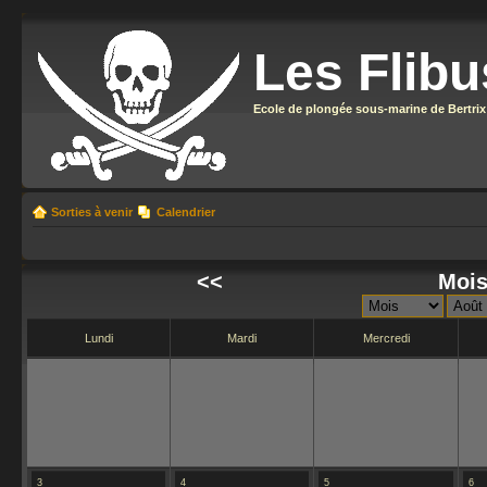
Les Flibu
Ecole de plongée sous-marine de Bertrix
Sorties à venir
Calendrier
<<
Mois
Lundi
Mardi
Mercredi
3
4
5
6