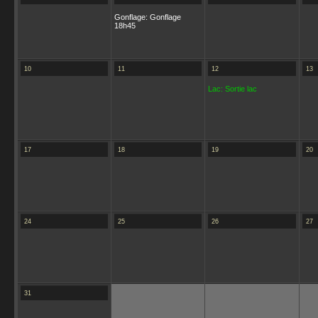
Gonflage: Gonflage
18h45
10
11
12
13
Lac: Sortie lac
17
18
19
20
24
25
26
27
31