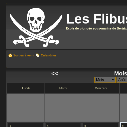
Les Flibu
Ecole de plongée sous-marine de Bertrix
Sorties à venir
Calendrier
<<
Mois
Lundi
Mardi
Mercredi
3
4
5
6