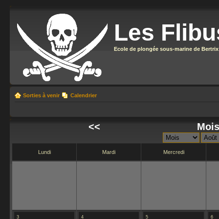
Les Flibu
Ecole de plongée sous-marine de Bertrix
Sorties à venir
Calendrier
<<
Mois
Lundi
Mardi
Mercredi
3
4
5
6