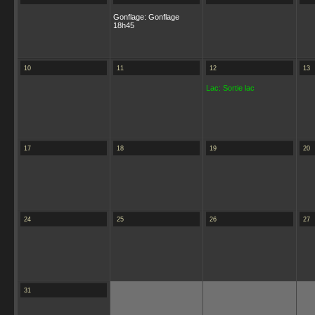
Gonflage: Gonflage
18h45
10
11
12
13
Lac: Sortie lac
17
18
19
20
24
25
26
27
31