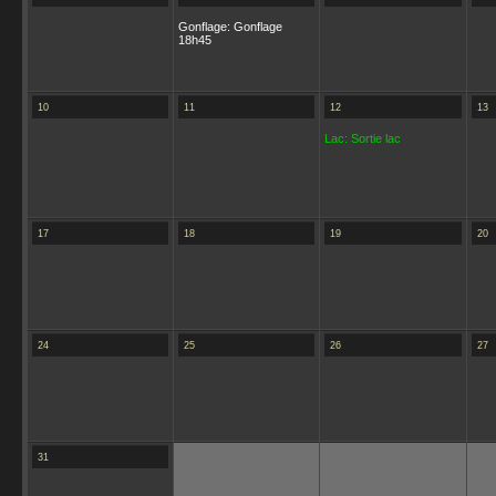
Gonflage: Gonflage
18h45
10
11
12
13
Lac: Sortie lac
17
18
19
20
24
25
26
27
31