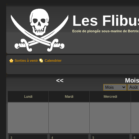
Les Flibu
Ecole de plongée sous-marine de Bertrix
Sorties à venir
Calendrier
<<
Mois
Lundi
Mardi
Mercredi
3
4
5
6